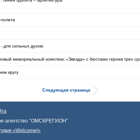
: линия фронта – архитектура
 полета
 - для сильных духом
новый мемориальный комплекс «Звезда» с бюстами героев трех с
нем кругу
Следующая страница
йта
е агентство "ОМСКРЕГИОН"
тудия «Welcome!»