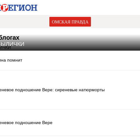
ОМСКАЯ ПРАВДА
блогах
БЫЛИЧКИ
ина помнит
еневое подношение Вере: сиреневые натюрморты
еневое подношение Вере