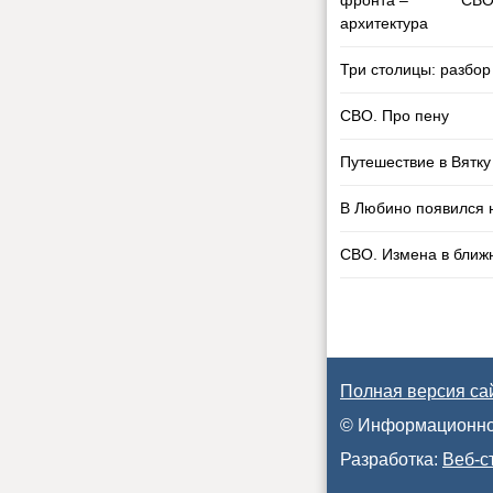
СВО
Три столицы: разбор
СВО. Про пену
Путешествие в Вятку
В Любино появился 
СВО. Измена в ближ
Полная версия са
© Информационно
Разработка:
Веб-с